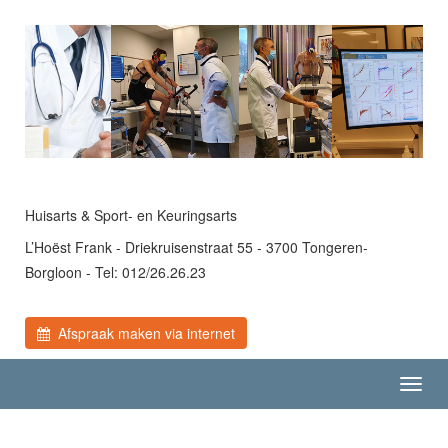
Huisarts & Sport- en Keuringsarts
L’Hoëst Frank - Driekruisenstraat 55 - 3700 Tongeren-
Borgloon - Tel: 012/26.26.23
Afspraak maken via internet
Toggl
navig