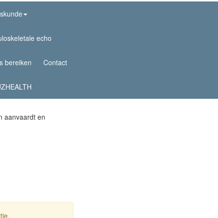
skunde
loskeletale echo
s bereiken
Contact
ZHEALTH
en aanvaardt en
ie.