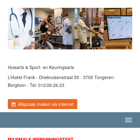
Huisarts & Sport- en Keuringsarts
L’Hoëst Frank - Driekruisenstraat 55 - 3700 Tongeren-
Borgloon - Tel: 012/26.26.23
Afspraak maken via internet
Toggl
navig
MAXIMALE INSPANNINGSTEST